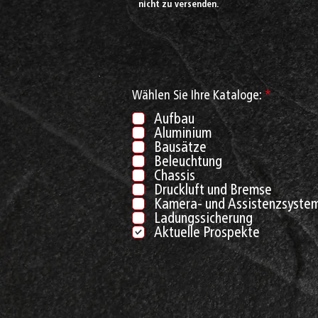
nicht zu versenden.
P
Wählen Sie Ihre Kataloge:
*
f
Aufbau
l
Aluminium
i
c
Bausätze
h
Beleuchtung
t
Chassis
f
Druckluft und Bremse
e
Kamera- und Assistenzsyste
l
Ladungssicherung
d
Aktuelle Prospekte