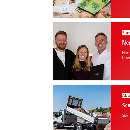
Sue
Neu
Nach
Über
Akt
Sca
Suer