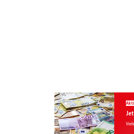
Akt
Jet
Viel