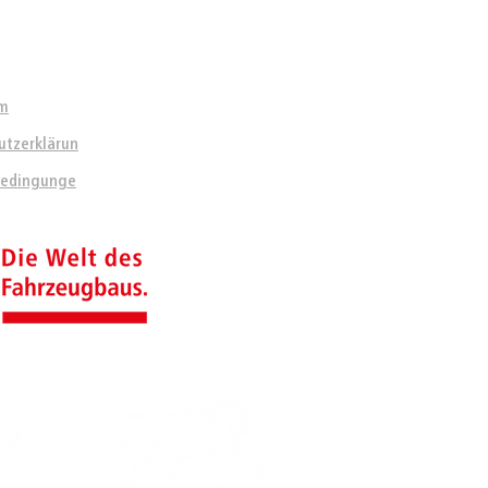
HES
um
utzerklärun
bedingunge