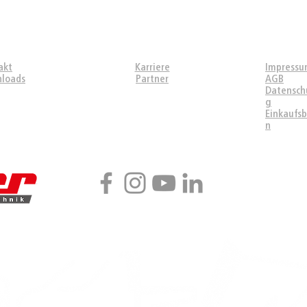
PORT
ÜBER UNS
RECHTLIC
akt
Karriere
Impress
loads
Partner
AGB
Datensch
g
Einkaufs
n