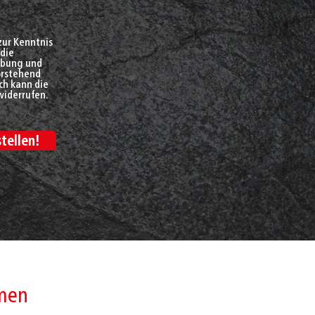
zur Kenntnis
die
hebung und
orstehend
ch kann die
widerrufen.
tellen!
hmen