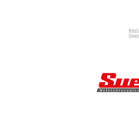
SUP
Kont
Down