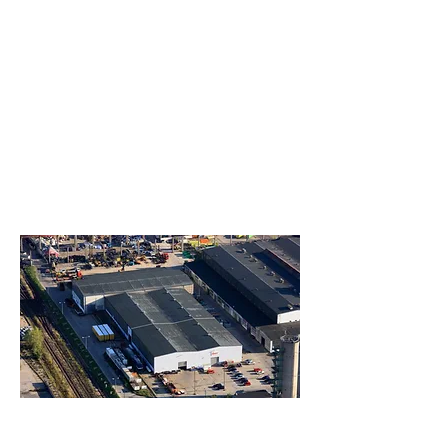
Wermelskirche
n
Handelsstraße 5
42929 Wermelskirchen
Telefon:
+49 2196 946-0
E-Mail :
info@suer.de
Niederlassung in Ostdeutschland