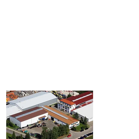
Suer
Leipzig
Kossaer Straße 2
04356 Leipzig
Telefon:
+49 341 229015-60
E-Mail :
info@suer.de