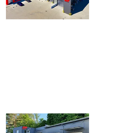
Auslandsniederlassung in Polen
SUER
POLSKA
Sp. Z o.o.
Ceramiczna 8
64-000 Widziszewo | Polen
Telefon:
+48 65 5129699
E-Mail :
info@suer.pl