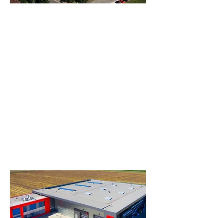
Niederlassung in Süddeutschland
Suer
Dasing
Taitinger Straße 52
86453 Dasing
Telefon:
+48 65 512 96 99
E-Mail :
info@suer.pl