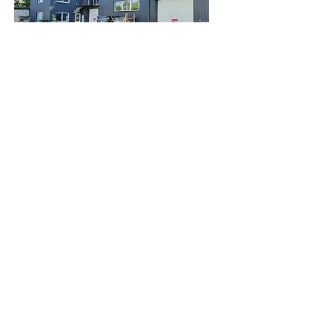
Auslandsniederlassung in Litauen
UAB "SUER
BALTIC"
Titnago g. 14
02300 Vilnius | Litauen
Telefon:
+370 5 2196682
E-Mail :
suerbaltic@suer.lt