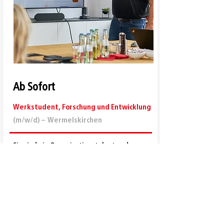
Ab Sofort
Werkstudent, Forschung und Entwicklung
(m/w/d) –
Wermelskirchen
Sie sind ein Organisationstalent und
Projekte sind Ihr Ding? Dann sind Sie bei uns
genau richtig! Für unser Team suchen wir
jemanden, der die Planung und Umsetzung
von neuen Projekte mitgestaltet und
übernimmt.