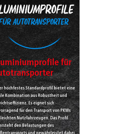
luminiumprofile für
utotransporter
r hochfestes Standardprofil bietet eine
ale Kombination aus Robustheit und
chtseffizienz. Es eignet sich
vorragend für den Transport von PKWs
 leichten Nutzfahrzeugen. Das Profil
ersteht den Belastungen des
aßentransports und gewährleistet dabei