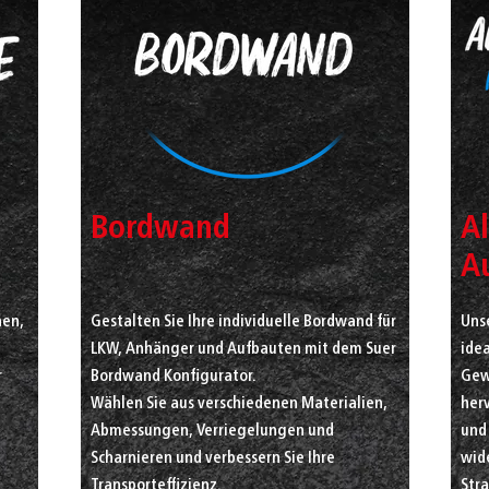
Bordwand
A
A
nen,
Gestalten Sie Ihre individuelle Bordwand für
Unse
LKW, Anhänger und Aufbauten mit dem Suer
ide
r
Bordwand Konfigurator.
Gewi
Wählen Sie aus verschiedenen Materialien,
her
Abmessungen, Verriegelungen und
und
Scharnieren und verbessern Sie Ihre
wid
Transporteffizienz.
Str