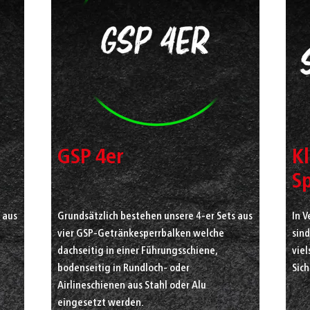
GSP 4er
K
S
 aus
Grundsätzlich bestehen unsere 4-er Sets aus
In V
vier GSP-Getränkesperrbalken welche
sin
dachseitig in einer Führungsschiene,
viel
bodenseitig in Rundloch- oder
Sic
Airlineschienen aus Stahl oder Alu
eingesetzt werden.