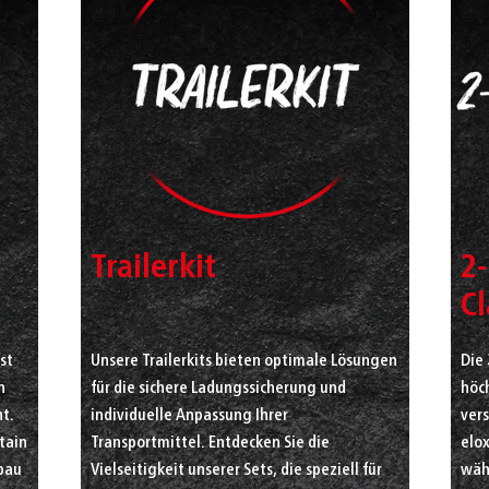
Trailerkit
2-
C
st
Unsere Trailerkits bieten optimale Lösungen
Die 
n
für die sichere Ladungssicherung und
höch
t.
individuelle Anpassung Ihrer
ver
rtain
Transportmittel. Entdecken Sie die
elox
fbau
Vielseitigkeit unserer Sets, die speziell für
wäh