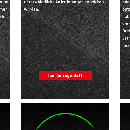
erung
unterschiedliche Anforderungen entwickelt
oder
emen
wurden.
opt
rch
habe
vorm
Dre
Stah
läss
Zum Anfrageblatt