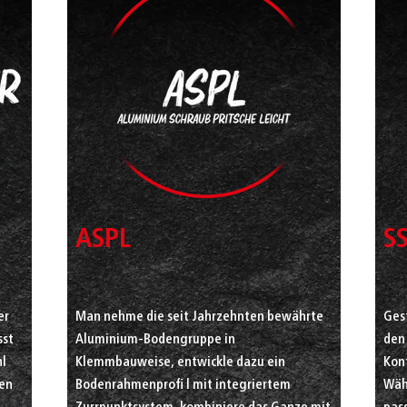
ASPL
S
er
Man nehme die seit Jahrzehnten bewährte
Gest
sst
Aluminium-Bodengruppe in
den
hl
Klemmbauweise, entwickle dazu ein
Kon
den
Bodenrahmenprofi l mit integriertem
Wäh
Zurrpunktsystem, kombiniere das Ganze mit
pass