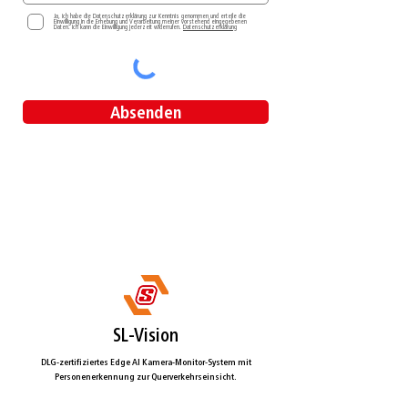
Ja, ich habe die Datenschutzerklärung zur Kenntnis genommen und erteile die
Einwilligung in die Erhebung und Verarbeitung meiner vorstehend eingegebenen
Daten. Ich kann die Einwilligung jederzeit widerrufen.
Datenschutzerklärung
Absenden
SL-Vision
DLG-zertifiziertes Edge AI Kamera-Monitor-System mit
Personenerkennung zur Querverkehrseinsicht.