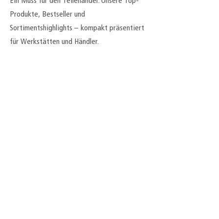
Ein Muss für den Teilehandel: Unsere Top-
Produkte, Bestseller und
Sortimentshighlights – kompakt präsentiert
für Werkstätten und Händler.
Jetzt kontaktieren
Zum Shop
SUPPORT
ÜBER UNS
RECHTLICHES
Kontakt
Karriere
Impressum
Downloads
Partner
AGB