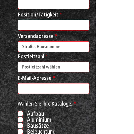
Position/Tätigkeit
Versandadresse
Postleitzahl
E-Mail-Adresse
P
Wählen Sie Ihre Kataloge:
*
f
Aufbau
l
Aluminium
i
c
Bausätze
h
Beleuchtung